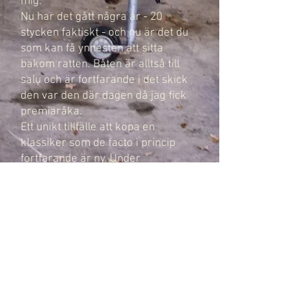
mig.
Nu har det gått några år - 20
stycken faktiskt - och nu är det du
som kan få ynnesten att sitta
bakom
ratten. Båten är alltså till
salu och är fortfarande i det skick
den var den där dagen då jag fick
premiäråka.
Ett unikt tillfälle att köpa en
klassiker som de facto i princip
fortfarande är ny. Under
motorluckorna
döljer sig självklart
en potent V8 från MerCruiser på
260 hk som ger både det rätta
mullret och en toppfart
på över 35
knop.
Välkommen till ett vackrare båtliv!