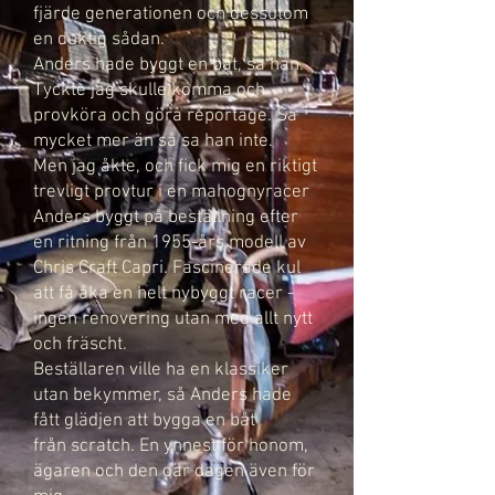
fjärde generationen och dessutom
en duktig sådan.
Anders hade byggt en båt, sa han.
Tyckte jag skulle komma och
provköra och göra reportage. Så
mycket
mer än så sa han inte.
Men jag åkte, och fick mig en riktigt
trevligt provtur i en mahognyracer
Anders byggt på beställning
efter
en ritning från 1955-års modell av
Chris Craft Capri. Fascinerade kul
att få åka en helt nybyggt
racer -
ingen renovering utan med allt nytt
och fräscht.
Beställaren ville ha en klassiker
utan bekymmer, så Anders hade
fått glädjen att bygga en båt
från
scratch. En ynnest för honom,
ägaren och den där dagen även för