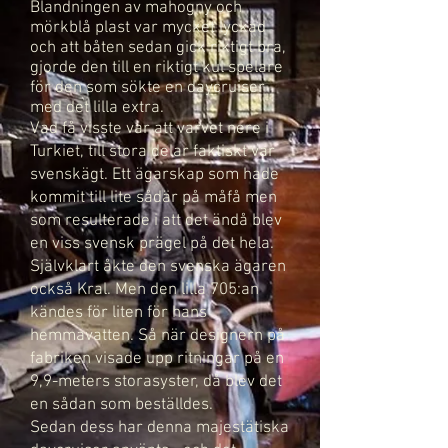
Blandningen av mahogny och
mörkblå plast var mycket lyckad
och att båten sedan gick riktigt bra,
gjorde den till en riktigt kul spelare
för den som sökte en daycruiser
med det lilla extra.
Vad få visste var att varvet nere i
Turkiet, till stora delar faktiskt var
svenskägt. Ett ägarskap som hade
kommit till lite sådär på måfå men
som resulterade i att det ändå blev
en viss svensk prägel på det hela.
Självklart åkte den svenska ägaren
också Kral. Men den lilla 705:an
kändes för liten för hans
hemmavatten. Så när designern på
fabriken visade upp ritningar på en
9,9-meters storasyster, då blev det
en sådan som beställdes.
Sedan dess har denna majestätiska