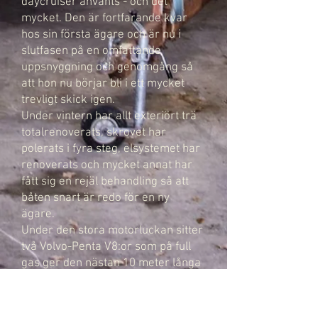
daycruiser använts - och det
mycket. Den är fortfarande kvar
hos sin första ägare och är nu i
slutfasen på en omfattande
uppsnyggning och genomgång så
att hon nu börjar bli i ett mycket
trevligt skick igen.
Under vintern har allt exteriört trä
totalrenoverats, skrovet har
polerats i fyra steg, elsystemet har
renoverats och mycket annat har
fått sig en rejäl behandling så att
båten snart är redo för en ny
ägare.
Under den stora motorluckan sitter
två Volvo-Penta V8:or som på full
gas ger den nästan 10 meter långa
båten nära 35 knop på topp.
Detta är ingen båt för de blyga. Men
tillhör du de som vågar synas, är