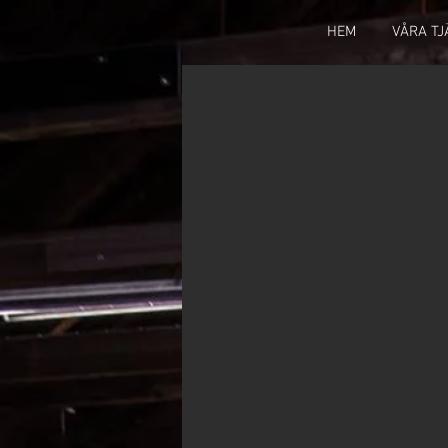
HEM
VÅRA T