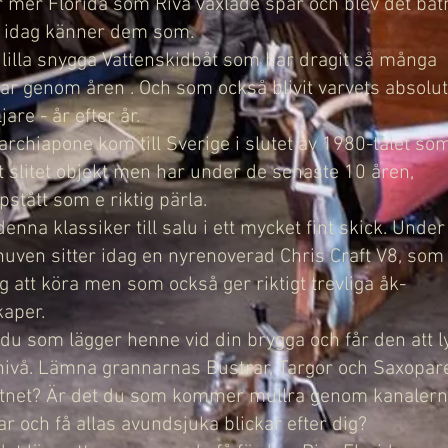
r mer Florida som Riva växlade spår och blev det bå
 idag känner dem som.
lilla snygga Vattenskidbåt som har dragit så många
ar genom åren . Och som också blivit varvets absolu
jare - år efter år.
archiapone kom till Sverige i slutet av 1980-talet som
 slitet objekt men har under de senaste 10 åren,
pstått som e riktig pärla.
enna klassiker till salu i ett mycket fint skick. Under
uven sitter idag en nyrenoverad Chris Craft V8, som
gg att köra men som också ger riktigt trevliga åk-
aper.
 du som lägger henne vid din brygga och får den att lyf
nivå. Lämna grannarnas Bustrar, Targor och Saxopare
tnet? Är det du som kommer mullra genom kanalern
 och få allas avundsjuka blickar efter dig?