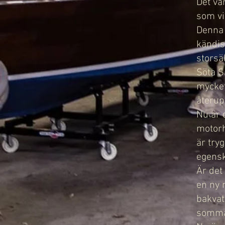
Det va
som vi
Denna 
kändis
storsäl
Söta S
mycket
återup
Nu är d
motorh
är try
egensk
Är det
en ny 
bakvat
sommar