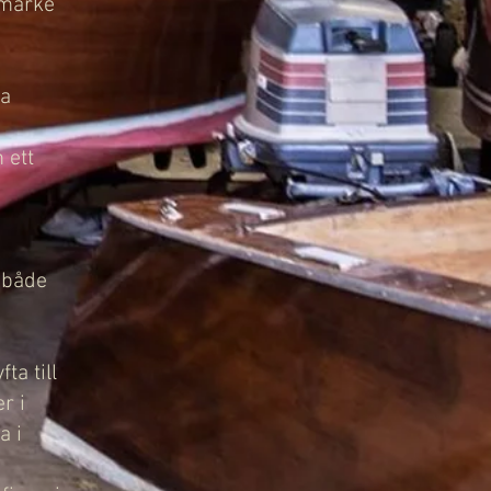
tmärke
ta
 ett
 både
ta till
r i
a i