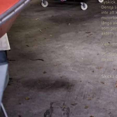
nyskick
Denna li
inte att
motorlu
långa ak
som ger 
aktern.
Välkomme
PS. Själ
försäkri
Skicka 