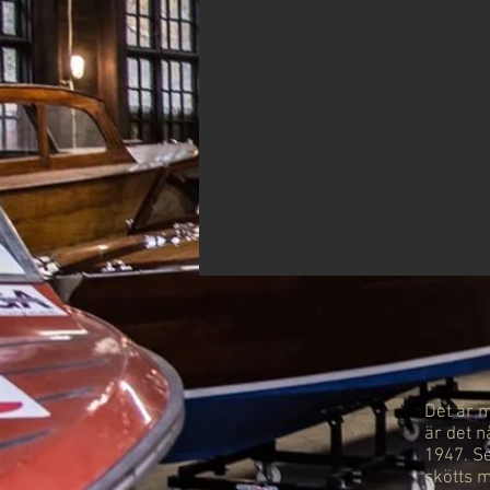
Det är m
är det n
1947. Se
skötts m