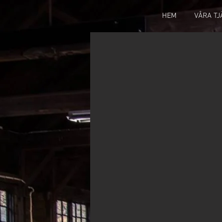
HEM
VÅRA T