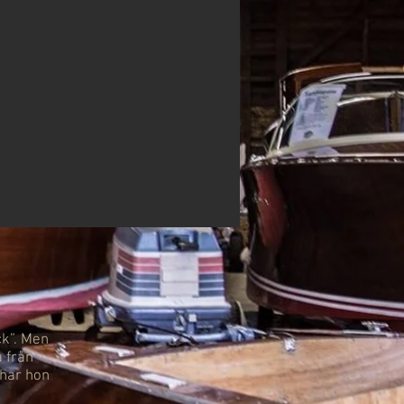
ck”. Men
a från
 har hon