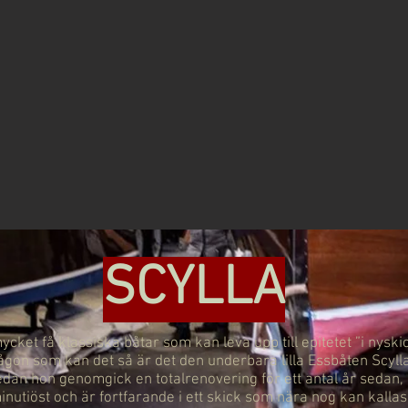
SCYLLA
ycket få klassiska båtar som kan leva upp till epitetet ”i nyski
ågon som kan det så är det den underbara lilla Essbåten Scyll
dan hon genomgick en totalrenovering för ett antal år sedan,
inutiöst och är fortfarande i ett skick som nära nog kan kallas