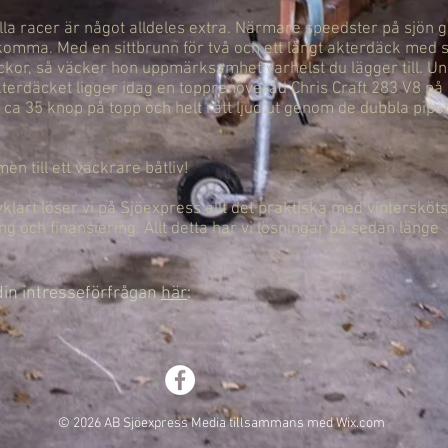
.
lla racer är något alldeles extra. Närmare speedster på sjön 
 komma. Med en sittbrunn för två och ett långt akterdäck med 
ckor, så väcker hon uppmärksamhet varhelst du lägger till. U
terdäcket ligger idag en topprenoverad Chris Craft 283 V8 på
ca 35 knop på topp och helt rätt ljud ut genom de dubbla pipor
n till ett vackrare båtliv!
vklart löser vi på Sjöexpress allt det praktiska med vintersköts
ng och finansiering. Allt detta har vi lösningar på sedan länge
din intresseförfrågan
här
:
© 2026 AB Sjöexpress Media tillsammans med
Wix.com