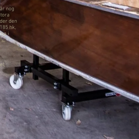
går nog
stora
nder den
 185 hk,
na i
el,