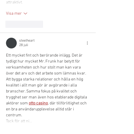
attraktivt.
Visa mer
Gilla
Svara
steelheart
28 juli
Ett mycket fint och berörande inlägg. Det är 
tydligt hur mycket Mr. Frunk har betytt för 
verksamheten och hur stolt man kan vara 
över det arv och det arbete som lämnas kvar.
Att bygga starka relationer och hålla en hög 
kvalitet i allt man gör är avgörande i alla 
branscher. Samma fokus på kvalitet och 
trygghet ser man även hos etablerade digitala 
aktörer som 
otto casino
, där tillförlitlighet och 
en bra användarupplevelse alltid står i 
centrum.
Tack för att ni…
Visa mer