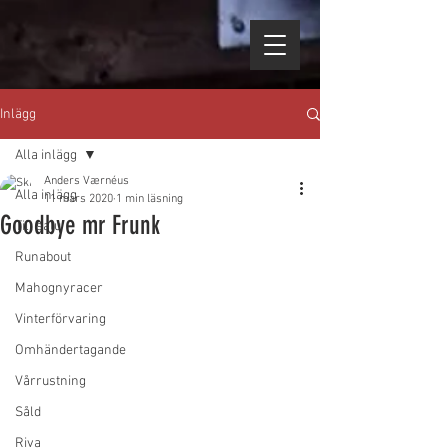
Inlägg
Alla inlägg
Anders Værnéus
Alla inlägg
11 mars 2020
1 min läsning
Goodbye mr Frunk
Till salu
Runabout
Mahognyracer
Vinterförvaring
Omhändertagande
Vårrustning
Såld
Riva